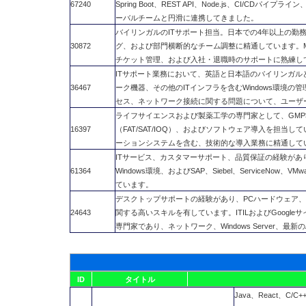
67240
Spring Boot、REST API、Node.js、CI/CDパイ
ーバルチームと円滑に連携してきました。
バイリンガルのITサポート担当。日本での4年以上の勤
30872
グ、および部門横断的なチーム調整に精通しています。Micros
チケット管理、および入社・退職時のサポートに熟練し
ITサポート業務において、英語と日本語のバイリンガル
36467
ーク機器、その他のITインフラを含むWindows環境の管
セス、ネットワーク接続に関する問題について、ユーザ
ライフサイエンスおよび製薬工学の専門家として、GM
16397
（FAT/SAT/IOQ）、およびソフトウェア導入を担当
ーションシステムを含む、技術的な導入業務に精通して
ITサービス、カスタマーサポート、品質保証の経験があり、
61364
Windows環境、およびSAP、Siebel、ServiceNow、
ています。
デスクトップサポートの経験があり、PCハードウェア
24643
関する高いスキルを有しています。ITILおよびGoog
専門家であり、ネットワーク、Windows Server、
ID
タイトル
Java、React、C/C++