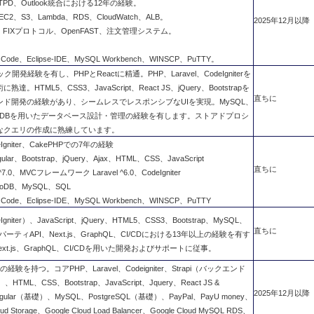
、HTTPD、Outlook統合における12年の経験。
C2、S3、Lambda、RDS、CloudWatch、ALB。
2025年12月以降
、FIXプロトコル、OpenFAST、注文管理システム。
。
ode、Eclipse-IDE、MySQL Workbench、WINSCP、PuTTY。
開発経験を有し、PHPとReactに精通。PHP、Laravel、CodeIgniterを
HTML5、CSS3、JavaScript、React JS、jQuery、Bootstrapを
直ちに
ド開発の経験があり、シームレスでレスポンシブなUIを実現。MySQL、
MongoDBを用いたデータベース設計・管理の経験を有します。ストアドプロシ
なクエリの作成に熟練しています。
deIgniter、CakePHPでの7年の経験
、Bootstrap、jQuery、Ajax、HTML、CSS、JavaScript
直ちに
0、MVCフレームワーク Laravel ^6.0、CodeIgniter
DB、MySQL、SQL
ode、Eclipse-IDE、MySQL Workbench、WINSCP、PuTTY
Igniter）、JavaScript、jQuery、HTML5、CSS3、Bootstrap、MySQL、
直ちに
ードパーティAPI、Next.js、GraphQL、CI/CDにおける13年以上の経験を有す
xt.js、GraphQL、CI/CDを用いた開発およびサポートに従事。
験を持つ。コアPHP、Laravel、Codeigniter、Strapi（バックエンド
ML、CSS、Bootstrap、JavaScript、Jquery、React JS &
2025年12月以降
gular（基礎）、MySQL、PostgreSQL（基礎）、PayPal、PayU money、
ud Storage、Google Cloud Load Balancer、Google Cloud MySQL RDS、