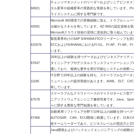
チェンジマネジメントのリーダーおよびシニアビジネス
66921
タル変革や組織変革の実践的な実績を有しています。Pros
ライズシステムに関する専門家です。
Microsoft 365環境での実務経験に加え、トラブ
42691
る確かなスキルを有しています。AZ-900の認定資格を取
Microsoftクラウド技術の習得に意欲的に取り組んでい
製造業界向けのSAP S/4HANA FICOリーダーシッ
615576
ECCおよびS/4HANAにおけるFI-GL、FI-AP、FI-
います。
25年以上の経験を持つデータおよびビジネスアナリテ
67647
タイニシアチブやデジタルトランスフォーメーションプ
通しており、複雑な要件を実行可能なシステムや洞察へ
IT分野で20年以上の経験を持ち、スケーラブルなデータ
11185
リューションの提供実績があります。AI/ML、ELT、CI/CD
有しています。
スケーラブルなクラウドベースのマイクロサービス型ア
67578
ニアソフトウェアエンジニア兼研究者です。Java、Spring
ャに関する豊富な専門知識を有しています。
自動車用ソフトウェア分野で10年以上の経験を持つベテラン
67466
AUTOSAR、CAN、ECU開発に精通しています。日
術チームリーダーであり、ビジネスレベルの英語力と日
Java開発およびバックエンドエンジニアリングの経験が