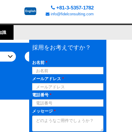
+81-3-5357-1782
info@fidelconsulting.com
知識
採用をお考えですか？
お名前
*
メールアドレス
*
電話番号
*
メッセージ
*