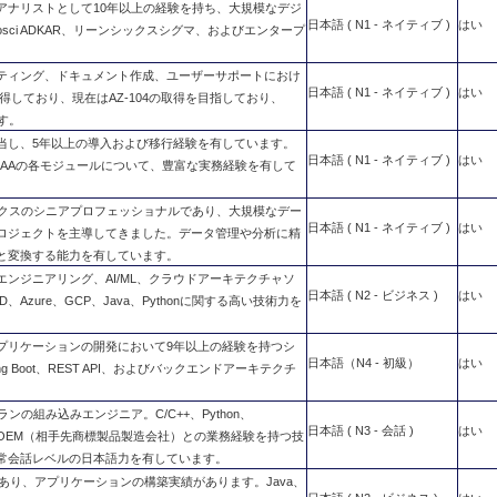
アナリストとして10年以上の経験を持ち、大規模なデジ
日本語 ( N1 - ネイティブ )
はい
ci ADKAR、リーンシックスシグマ、およびエンタープ
ルシューティング、ドキュメント作成、ユーザーサポートにおけ
日本語 ( N1 - ネイティブ )
はい
得しており、現在はAZ-104の取得を目指しており、
ます。
プを担当し、5年以上の導入および移行経験を有しています。
日本語 ( N1 - ネイティブ )
はい
AR、FI-AAの各モジュールについて、豊富な実務経験を有して
ィクスのシニアプロフェッショナルであり、大規模なデー
日本語 ( N1 - ネイティブ )
はい
ロジェクトを主導してきました。データ管理や分析に精
と変換する能力を有しています。
エンジニアリング、AI/ML、クラウドアーキテクチャソ
日本語 ( N2 - ビジネス )
はい
、Azure、GCP、Java、Pythonに関する高い技術力を
プリケーションの開発において9年以上の経験を持つシ
日本語（N4 - 初級）
はい
 Boot、REST API、およびバックエンドアーキテクチ
の組み込みエンジニア。C/C++、Python、
日本語 ( N3 - 会話 )
はい
本のOEM（相手先商標製品製造会社）との業務経験を持つ技
常会話レベルの日本語力を有しています。
あり、アプリケーションの構築実績があります。Java、