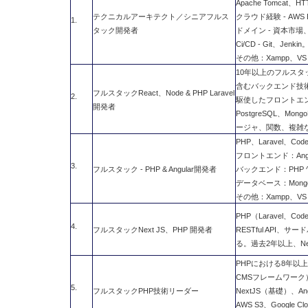
Apache Tomcat
テクニカルアーキテクト／シニアフルス
クラウド経験 - AWS E
1.
タック開発者
ドメイン - 資本市場
Ci/CD - Git、Jenkin
その他：Xampp、VS C
10年以上のフルスタック
含むバックエンド技術に熟達。
フルスタックReact、Node & PHP Laravel
2.
駆使したフロントエン
開発者
PostgreSQL、
ージャ、関数、複雑
PHP、Laravel、Co
フロントエンド：Angular
3.
フルスタック - PHP & Angular開発者
バックエンド：PHP ^7.
データベース：Mongo
その他：Xampp、VS C
PHP（Laravel、Code
4.
フルスタックNext JS、PHP 開発者
RESTful API、サ
る。過去2年以上、Ne
PHPにおける8年以上の経
CMSフレームワーク）、HT
5.
フルスタックPHP技術リーダー
NextJS（基礎）、An
AWS S3、Google Clo