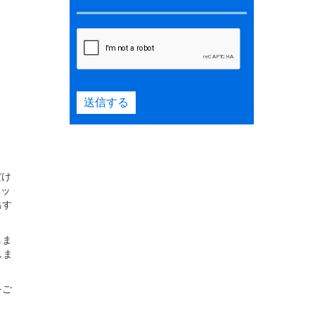
送信する
だけ
ェッ
出す
しま
しま
をご