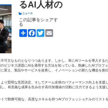
るAI人材の
ニュース
この記事をシェアす
る
Share
Facebook
Twitter
Email
に不可欠なものとなりつつあります。しかし、単にAIツールを導入する
のビジネス課題にAIを適用する方法を知っている、熟練したAIプロフ
察に変え、製品やサービスを改善し、イノベーションの新たな機会を創
、より賢明な意思決定、そしてチーム全体のパフォーマンス向上を支援
減し、有意義な成果を生み出す高付加価値の活動に注力できるよう支援
トで勤務可能な、高度なスキルを持つAIプロフェッショナルのリスト