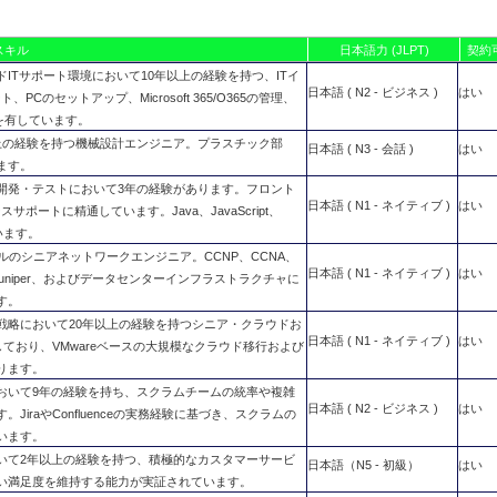
スキル
日本語力 (JLPT)
契約
ITサポート環境において10年以上の経験を持つ、ITイ
日本語 ( N2 - ビジネス )
はい
Cのセットアップ、Microsoft 365/O365の管理、
を有しています。
上の経験を持つ機械設計エンジニア。プラスチック部
日本語 ( N3 - 会話 )
はい
ます。
開発・テストにおいて3年の経験があります。フロント
日本語 ( N1 - ネイティブ )
はい
ートに精通しています。Java、JavaScript、
ています。
のシニアネットワークエンジニア。CCNP、CCNA、
日本語 ( N1 - ネイティブ )
はい
、Juniper、およびデータセンターインフラストラクチャに
す。
戦略において20年以上の経験を持つシニア・クラウドお
日本語 ( N1 - ネイティブ )
はい
しており、VMwareベースの大規模なクラウド移行および
ります。
おいて9年の経験を持ち、スクラムチームの統率や複雑
日本語 ( N2 - ビジネス )
はい
raやConfluenceの実務経験に基づき、スクラムの
います。
いて2年以上の経験を持つ、積極的なカスタマーサービ
日本語（N5 - 初級）
はい
い満足度を維持する能力が実証されています。