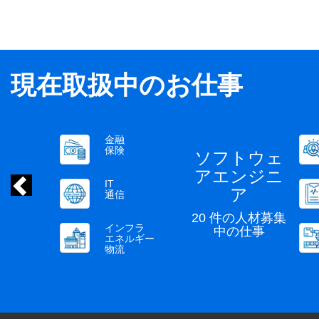
現在取扱中のお仕事
人材
金融
前
色々とあり
教育
保険
でした。フ
からあなた
医療
IT
通信
製造
インフラ
貿易
エネルギー
物流