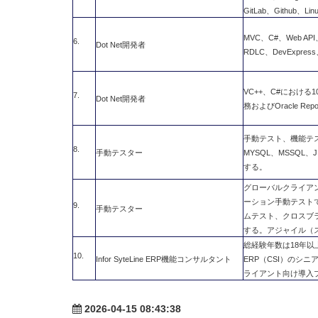
GitLab、Github、
MVC、C#、Web API、.
6.
Dot Net開発者
RDLC、DevExpres
VC++、C#における1
7.
Dot Net開発者
務およびOracle Re
手動テスト、機能テス
8.
手動テスター
MYSQL、MSSQL、J
する。
グローバルクライア
ーション手動テスト
9.
手動テスター
ムテスト、クロスブラ
する。アジャイル（
総経験年数は18年以上。
10.
Infor SyteLine ERP機能コンサルタント
ERP（CSI）のシ
ライアント向け導入
2026-04-15 08:43:38