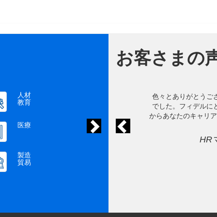
お客さまの
人材
がとうございました... プロセスは透明性がありプロフェッショナル
次
前
教育
ネットワー
ィデルにとって、あなたは本当にすばらしい人材だと思います... 心
のキャリアの成功を願います、そしてあなたなら必ずそれを達成でき
クエンジニ
医療
るでしょう。
ア
HRマネジャーに転職した元求職者様
19 件の人材募集
製造
中の仕事
貿易