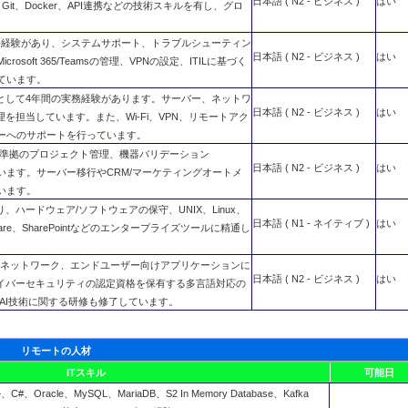
日本語 ( N2 - ビジネス )
はい
プライン、Git、Docker、API連携などの技術スキルを有し、グロ
務経験があり、システムサポート、トラブルシューティン
日本語 ( N2 - ビジネス )
はい
oft 365/Teamsの管理、VPNの設定、ITILに基づく
ています。
として4年間の実務経験があります。サーバー、ネットワ
日本語 ( N2 - ビジネス )
はい
理を担当しています。また、Wi-Fi、VPN、リモートアク
ーへのサポートを行っています。
P準拠のプロジェクト管理、機器バリデーション
日本語 ( N2 - ビジネス )
はい
しています。サーバー移行やCRM/マーケティングオートメ
います。
ハードウェア/ソフトウェアの保守、UNIX、Linux、
日本語 ( N1 - ネイティブ )
はい
VMware、SharePointなどのエンタープライズツールに精通し
、ネットワーク、エンドユーザー向けアプリケーションに
日本語 ( N2 - ビジネス )
はい
leサイバーセキュリティの認定資格を保有する多言語対応の
最新のAI技術に関する研修も修了しています。
リモートの人材
ITスキル
可能日
、C#、Oracle、MySQL、MariaDB、S2 In Memory Database、Kafka