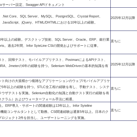
Linuxサーバー設定、Swagger APIドキュメント
Net Core、SQL Server、MySQL、PostgreSQL、Crystal Report、
2025年12月以降
s、JavaScript、jQuery、HTML/DHTMLにおける10年以上の経験。
0年以上の経験。デスクトップ技術、SQL Server、Oracle。ERP、銀行業
直ちに
ports。過去2年間、Infor SyteLine CSIの開発およびサポートに従事。
ト、回帰テスト、モバイルアプリテスト、PostmanによるAPIテスト、
2025年12月以降
IRA、Jmeterの6年の経験を持つ。Selenium WebDriverの基本的知識を有
ント向けの大規模かつ複雑なアプリケーションのウェブ/モバイルアプリケ
で5年以上の経験を持つ。STLC全工程の経験を有し、手動テスト、システ
直ちに
ウザテストを実施。Selenium自動化の知識と自動テスト実行の経験を有
スクラム）およびウォーターフォール手法に精通。
ERP導入・サポートの関連経験は13年以上。Infor Syteline
直ちに
ニア機能コンサルタントとして勤務。CSI関連経験は通算5年以上。日本のク
プロジェクト2件を担当し、ユーザートレーニングを実施。