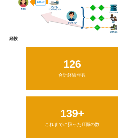
経験
126
合計経験年数
146
+
これまでに扱ったIT職の数