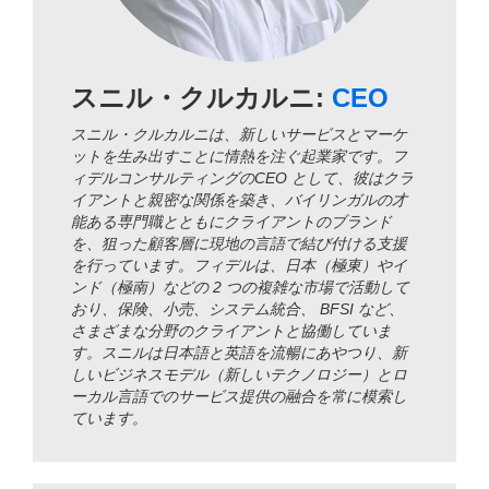
スニル・クルカルニ:
CEO
スニル・クルカルニは、新しいサービスとマーケ
ットを生み出すことに情熱を注ぐ起業家です。フ
ィデルコンサルティングのCEO として、彼はクラ
イアントと親密な関係を築き、バイリンガルの才
能ある専門職とともにクライアントのブランド
を、狙った顧客層に現地の言語で結び付ける支援
を行っています。フィデルは、日本（極東）やイ
ンド（極南）などの 2 つの複雑な市場で活動して
おり、保険、小売、システム統合、 BFSI など、
さまざまな分野のクライアントと協働していま
す。スニルは日本語と英語を流暢にあやつり、新
しいビジネスモデル（新しいテクノロジー）とロ
ーカル言語でのサービス提供の融合を常に模索し
ています。