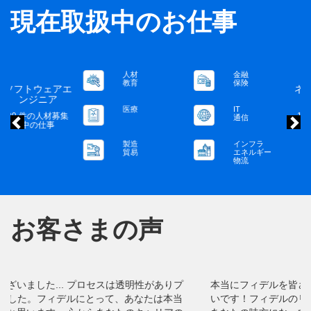
現在取扱中のお仕事
金融
人材
前
保険
教育
ネットワークエ
ンジニア
IT
医療
19 件の人材募集
通信
中の仕事
インフラ
製造
エネルギー
貿易
物流
お客さまの声
前
本当にフィデルを皆さんのコンサルタントとしてお勧めした
いです！フィデルのリクルーターはとても良い人で、いつも