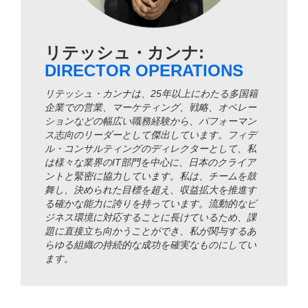
リテッシュ・カンナ:
DIRECTOR OPERATIONS
リテッシュ・カンナは、25年以上にわたる多国籍
企業での営業、マーケティング、戦略、オペレー
ションなどの幅広い職務経験から、パフォーマン
ス志向のリーダーとして傑出しています。フィデ
ル・コンサルティングのディレクターとして、私
は様々な業界のIT部門を中心に、日本のクライア
ントと緊密に協力しています。私は、チームを鼓
舞し、決められた目標を超え、収益拡大を推進す
る確かな能力に誇りを持っています。流動的なビ
ジネス環境に対応することに長けているため、課
題に直接立ち向かうことができ、私が関与するあ
らゆる組織の持続的な成功を確実なものにしてい
ます。