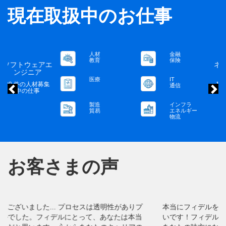
現在取扱中のお仕事
金融
人材
前
保険
教育
ネットワークエ
ンジニア
IT
医療
19 件の人材募集
通信
中の仕事
インフラ
製造
エネルギー
貿易
物流
お客さまの声
前
本当にフィデルを皆さんのコンサルタントとしてお勧めした
いです！フィデルのリクルーターはとても良い人で、いつも