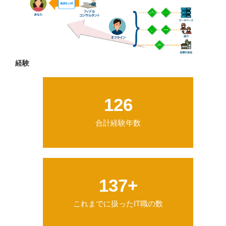
経験
126
合計経験年数
144
+
これまでに扱ったIT職の数