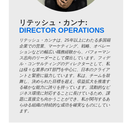
リテッシュ・カンナ:
DIRECTOR OPERATIONS
リテッシュ・カンナは、25年以上にわたる多国籍
企業での営業、マーケティング、戦略、オペレー
ションなどの幅広い職務経験から、パフォーマン
ス志向のリーダーとして傑出しています。フィデ
ル・コンサルティングのディレクターとして、私
は様々な業界のIT部門を中心に、日本のクライア
ントと緊密に協力しています。私は、チームを鼓
舞し、決められた目標を超え、収益拡大を推進す
る確かな能力に誇りを持っています。流動的なビ
ジネス環境に対応することに長けているため、課
題に直接立ち向かうことができ、私が関与するあ
らゆる組織の持続的な成功を確実なものにしてい
ます。