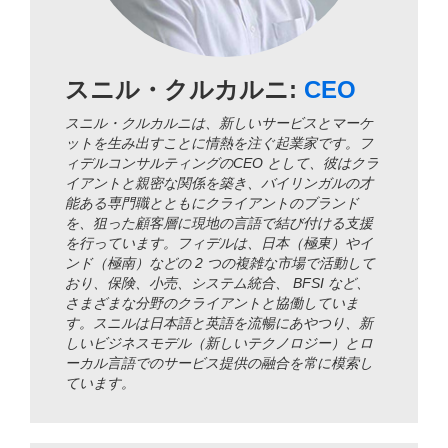
スニル・クルカルニ:
CEO
スニル・クルカルニは、新しいサービスとマーケ
ットを生み出すことに情熱を注ぐ起業家です。フ
ィデルコンサルティングのCEO として、彼はクラ
イアントと親密な関係を築き、バイリンガルの才
能ある専門職とともにクライアントのブランド
を、狙った顧客層に現地の言語で結び付ける支援
を行っています。フィデルは、日本（極東）やイ
ンド（極南）などの 2 つの複雑な市場で活動して
おり、保険、小売、システム統合、 BFSI など、
さまざまな分野のクライアントと協働していま
す。スニルは日本語と英語を流暢にあやつり、新
しいビジネスモデル（新しいテクノロジー）とロ
ーカル言語でのサービス提供の融合を常に模索し
ています。