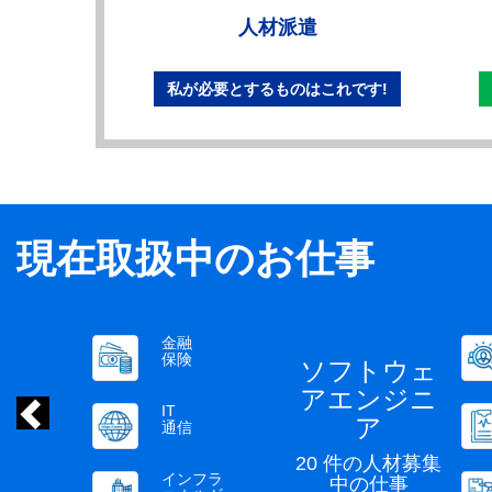
人材派遣
私が必要とするものはこれです!
現在取扱中のお仕事
金融
前
保険
ソフトウェ
アエンジニ
IT
ア
通信
20 件の人材募集
インフラ
中の仕事