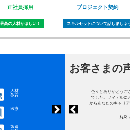
正社員採用
プロジェクト契約
最高の人材がほしい！
スキルセットについて話しましょ
お客さまの
人材
次
前
色々とありがとうござ
教育
でした。フィデルにと
からあなたのキャリア
医療
HR
製造