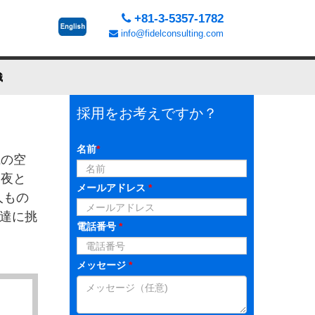
+81-3-5357-1782
info@fidelconsulting.com
識
採用をお考えですか？
名前
*
職の空
い夜と
メールアドレス
*
人もの
私達に挑
電話番号
*
メッセージ
*