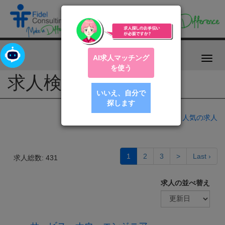
AI求人マッチング
Toggl
を使う
navig
求人検索
いいえ、自分で
探します
人気の求人
1
2
3
>
Last ›
求人総数: 431
求人の並べ替え