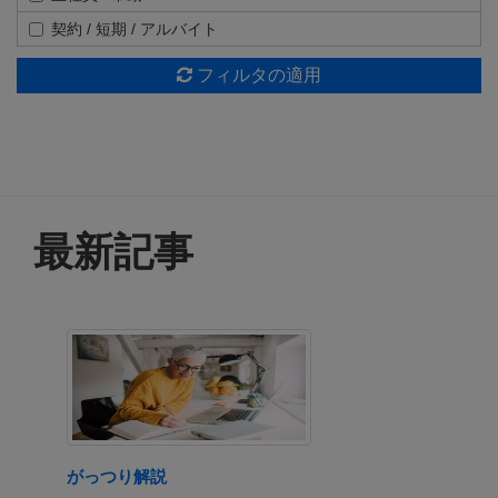
契約 / 短期 / アルバイト
フィルタの適用
最新記事
つり解説
フィル・M・ジョーンズ
Say: The Magic Wo