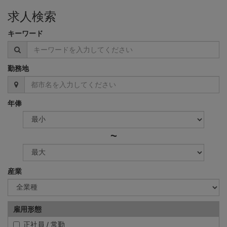
求人検索
キーワード
勤務地
年俸
~
産業
雇用形態
正社員 / 常勤