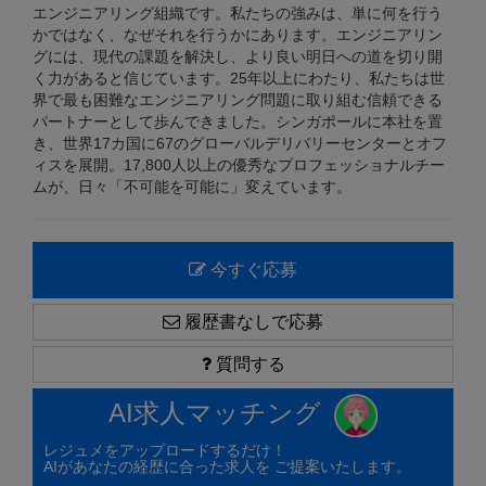
エンジニアリング組織です。私たちの強みは、単に何を行う
かではなく、なぜそれを行うかにあります。エンジニアリン
グには、現代の課題を解決し、より良い明日への道を切り開
く力があると信じています。25年以上にわたり、私たちは世
界で最も困難なエンジニアリング問題に取り組む信頼できる
パートナーとして歩んできました。シンガポールに本社を置
き、世界17カ国に67のグローバルデリバリーセンターとオフ
ィスを展開。17,800人以上の優秀なプロフェッショナルチー
ムが、日々「不可能を可能に」変えています。
今すぐ応募
履歴書なしで応募
質問する
AI求人マッチング
レジュメをアップロードするだけ！
AIがあなたの経歴に合った求人を ご提案いたします。