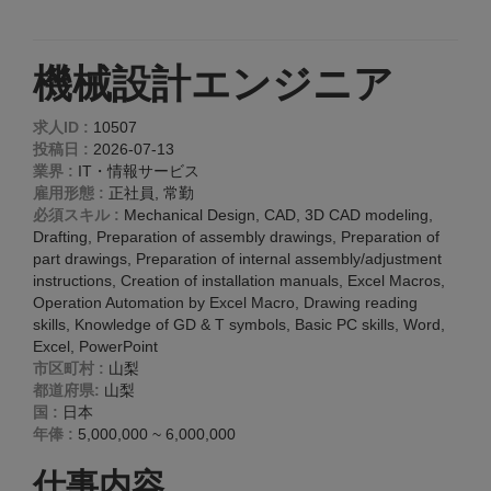
機械設計エンジニア
求人ID :
10507
投稿日 :
2026-07-13
業界 :
IT・情報サービス
雇用形態 :
正社員, 常勤
必須スキル :
Mechanical Design, CAD, 3D CAD modeling,
Drafting, Preparation of assembly drawings, Preparation of
part drawings, Preparation of internal assembly/adjustment
instructions, Creation of installation manuals, Excel Macros,
Operation Automation by Excel Macro, Drawing reading
skills, Knowledge of GD & T symbols, Basic PC skills, Word,
Excel, PowerPoint
市区町村 :
山梨
都道府県:
山梨
国 :
日本
年俸 :
5,000,000 ~ 6,000,000
仕事内容