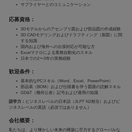
サプライヤーとのコミュニケーション
応募資格：
3Dモデルからのアセンブリ図および部品図の作成経験
3D CADモデリングおよびドラフティング（製図）に関
する知識
国内および海外への出張対応が可能な方
Excelマクロによる業務自動化のスキル
日本での2〜3年の実務経験
歓迎条件：
基本的なPCスキル（Word、Excel、PowerPoint）
部品表（BOM）および仕様書を伴う図面の読解スキル
GD&T（幾何公差）記号および適用の知識
語学力：
ビジネスレベルの日本語（JLPT N2相当）およびビ
ジネスレベルの英語（必須ではありません）
会社概要：
私たちは、より輝かしい未来の構築に尽力するグローバルな