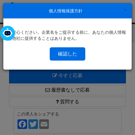
×
個人情報保護方針
ご安心ください。企業名をご提示する前に、あなたの個人情報
Toggl
を他社に提供することはありません。
navig
求人一覧に戻る
確認した
今すぐ応募
履歴書なしで応募
質問する
この求人をシェアする
Facebook
Twitter
Email