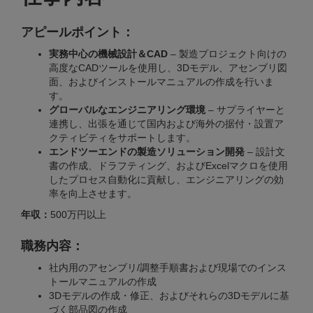
アピールポイント：
実務中心の機械設計＆CAD
– 製造プロジェクト向けの
高度なCADツールを使用し、3Dモデル、アセンブリ図
面、およびインストールマニュアルの作成を行いま
す。
グローバルなエンジニアリング環境
– サプライヤーと
連携し、出張を通じて国内および海外の据付・設置ア
クティビティをサポートします。
エンドツーエンドの製造ソリューション開発
– 設計文
書の作成、ドラフティング、およびExcelマクロを使用
したプロセス自動化に貢献し、エンジニアリングの効
率を向上させます。
年収：
500万円以上
職務内容：
社内用のアセンブリ/調整手順書および現場でのインス
トールマニュアルの作成
3Dモデルの作成・修正、およびそれらの3Dモデルに基
づく部品図の作成