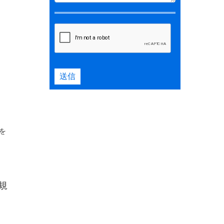
送信
を
規