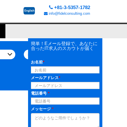
+81-3-5357-1782
info@fidelconsulting.com
簡単！Eメール登録で、あなたに
合ったIT求人のスカウトが届く
お名前
*
メールアドレス
*
電話番号
*
メッセージ
*