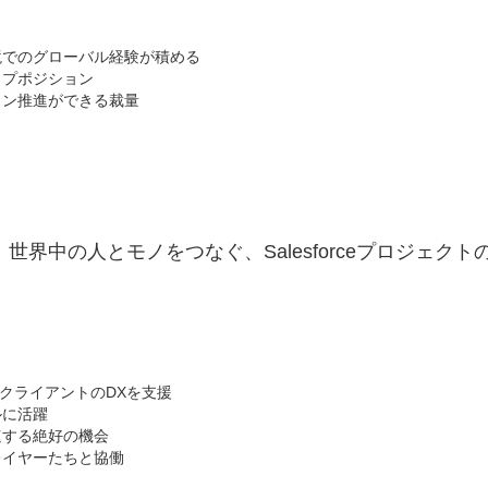
境でのグローバル経験が積める
ップポジション
ョン推進ができる裁量
界中の人とモノをつなぐ、Salesforceプロジェクト
大手クライアントのDXを支援
ルに活躍
速する絶好の機会
レイヤーたちと協働