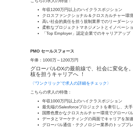
こちらの求人の特徴：
年収1200万円以上のハイクラスポジション
クロスファンクショナル＆クロスカルチャー環
高い社会的責任を担う規制業界でのリーダーシ
柔軟なプロジェクトマネジメントとイノベーシ
「Top Employer」認定企業でのキャリアアップ
PMO セールスフォース
年俸：1000万～1200万円
グローバルDXの最前線で、社会に変化を。 世
核を担うキャリアへ ！
〈’ワンクリック’で求人の詳細をチェック〉
こちらの求人の特徴：
年収1000万円以上のハイクラスポジション
最先端のSalesforceプロジェクトを牽引し、
国際色豊かなクロスカルチャー環境でグローバ
データとマーケティングの両面でキャリアを加
グローバル通信・テクノロジー業界のトッププ