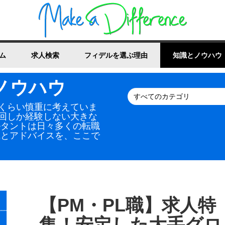
ム
求人検索
フィデルを選ぶ理由
知識とノウハウ
ノウハウ
くらい慎重に考えていま
回しか経験しない大きな
ルタントは日々多くの転職
識とアドバイスを、ここで
【PM・PL職】求人特
集！安定した大手グロ