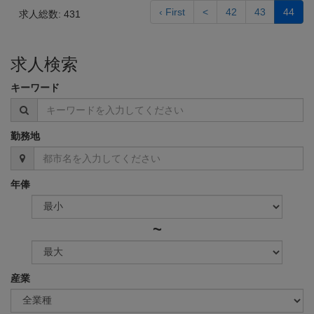
‹ First
<
42
43
44
求人総数: 431
求人検索
キーワード
勤務地
年俸
~
産業