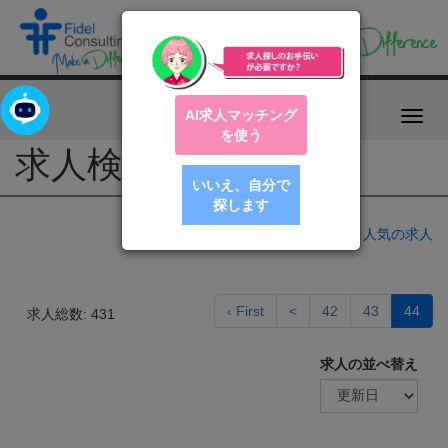
AI求人マッチング
Toggl
を使う
navig
求人検索
いいえ、自分で
探します
人気の求人
‹ First
<
42
43
44
求人総数: 431
求人の並べ替え