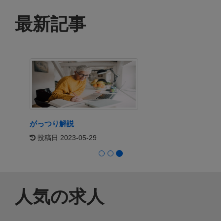
東京 , 日本
最新記事
ゲームアプリプログラマー/ゲームエンジンプログ
ラマー
東京 , 日本
IOS・Androidエンジニア
東京 , 日本
がっつり解説
フィル
Say: 
投稿日 2023-05-29
Impa
投稿日
人気の求人