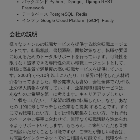
バックエンド Python、Django、Django REST
Framework
データベース PostgreSQL, Redis
インフラ Google Cloud Platform (GCP), Fastly
会社の説明
様々なジャンルの転職サービスを提供する総合転職エージェ
ントです。転職相談、書類添削、面接対策など、転職や要望
に応えるためのトータルサポートを行っています。可能性を
限りなく追求できる専門性の高い転職エージェントとして、
皆様に高品質で満足度の高い転職サービスを提供していま
す。2003年から10年以上にわたり、IT業界に特化した人材紹
介を行ってきました。非公開求人も含め、会社全体で7万件以
上の求人情報を保有しています。企業転職相談サービスは、
あなたのご希望を第一に考えます。キャリアアップしたい」
「年収を上げたい」「希望の職種に転職したい」など、あな
たの目的に最もマッチした企業をご提案 することです。すぐ
にでも転職したい方、まずは情報収集をしたい方、それぞれ
のペースやご要望に合わせて、無理なく転職活動を進められ
るようサポートいたします。もちろん、ご来社いただき直接
ご相談いただくことも可能ですが、ご来社が難しい場合は、
お電話やインターネットでのご相談も可能です。転職やキャ