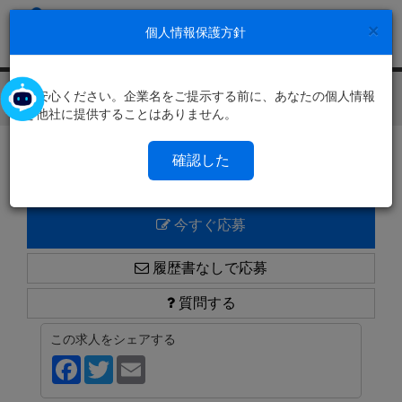
×
個人情報保護方針
ご安心ください。企業名をご提示する前に、あなたの個人情報
Toggl
を他社に提供することはありません。
navig
求人一覧に戻る
確認した
今すぐ応募
履歴書なしで応募
質問する
この求人をシェアする
Facebook
Twitter
Email