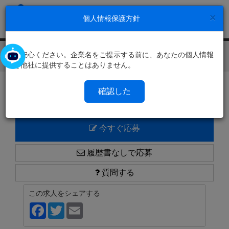
×
個人情報保護方針
ご安心ください。企業名をご提示する前に、あなたの個人情報
Toggl
を他社に提供することはありません。
navig
求人一覧に戻る
確認した
今すぐ応募
履歴書なしで応募
質問する
この求人をシェアする
Facebook
Twitter
Email