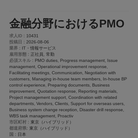
金融分野におけるPMO
求人ID :
10431
投稿日 :
2026-08-06
業界 :
IT・情報サービス
雇用形態 :
正社員, 常勤
必須スキル :
PMO duties, Progress management, Issue
management, Operational improvement response,
Facilitating meetings, Communication, Negotiation with
customers, Managing in-house team members, In-house BP
control experience, Preparing documents, Business
improvement, Quotation response, Reporting materials,
Project management support, Coordination with related
departments, Vendors, Clients, Support for overseas users,
Business system change reception, Disaster drill response,
WBS task management, Proactiv
市区町村 :
東京（ハイブリッド）
都道府県:
東京（ハイブリッド）
国 :
日本