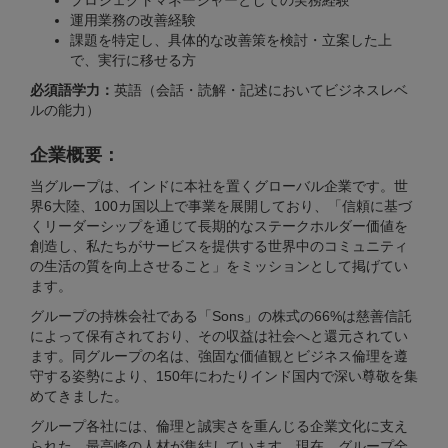
プロジェクトマネージャーとしての実務経験
運用業務の改善経験
課題を特定し、具体的な改善策を検討・立案した上
で、実行に移せる方
必須語学力：
英語（会話・読解・記述においてビジネスレベ
ルの能力）
企業概要：
当グループは、インドに本社を置くグローバル企業です。世
界6大陸、100カ国以上で事業を展開しており、「信頼に基づ
くリーダーシップを通じて長期的なステークホルダー価値を
創造し、私たちがサービスを提供する世界中のコミュニティ
の生活の質を向上させること」をミッションとして掲げてい
ます。
グループの持株会社である「Sons」の株式の66%は慈善信託
によって保有されており、その収益は社会へと還元されてい
ます。同グループの名は、強固な価値観とビジネス倫理を遵
守する姿勢により、150年にわたりインド国内で深い尊敬を集
めてきました。
グループ各社には、倫理と誠実さを重んじる企業文化に支え
られた、最高峰の人材が集結しています。現在、グループ全