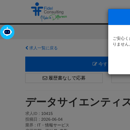
ホー
ご安心く
りません
求人一覧に戻る
今すぐ応募
履歴書なしで応募
データサイエンティ
求人ID :
10415
投稿日 :
2026-06-04
業界 :
IT・情報サービス