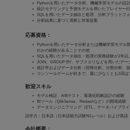
Pythonを用いたデータ分析、機械学習モデルの設
統計モデリングと予測モデルを用いたプレイヤー
SQLを用いたデータ抽出と処理、分析プラットフ
分析結果に基づく洞察と対策提案
応募資格：
Pythonを用いたデータ分析または機械学習モデル開発の実務
れかの経験があることその他
SQLを用いたデータ抽出・処理の実務経験が2年以
JOIN、GROUP BY、サブクエリなどを用いた
統計学およびデータ分析（回帰分析、分類分析、
コンソールゲームが好きで、週に少なくとも1回は
歓迎スキル
モデル検証、A/Bテスト、最適化戦略設計の経験
BIツール（QlikSense、Redashなど）の開発経験
データエンジニアリング（ETL、データパイプラ
語学力：日本語（日本語能力試験N1レベル）および英語
会社概要：