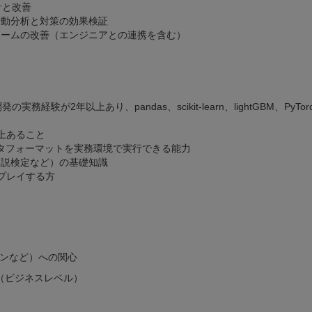
計と改善
行動分析と対策の効果検証
ォームの改善（エンジニアとの連携を含む）
経験が2年以上あり、pandas、scikit-learn、lightGBM、PyTo
上あること
データフォーマットを実務環境で実行できる能力
仮説検定など）の基礎知識
プレイする方
インなど）への関心
（ビジネスレベル）