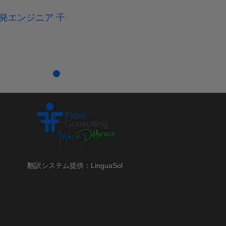
フィル・M・ジョーンズ著
Exactly What To Say:
発エンジニア 千
he Magic Words for
nfluence and Impact』
投稿日 2026-05-19
翻訳システム提供：LinguaSol