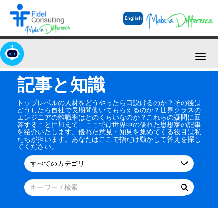
Toggl
navig
記事と知識
トップレベルの人材をどうやったら口説けるのか？その後は
どうしたら自社で長期間働いてもらえるのか？世界クラスの
エンジニアの離職率はどのくらいなのか？これらの疑問に回
答することに加えて、ここでは世界中の優れた思想家の記事
を紹介いたします。優れた意見・知見を集めてくる役目は私
たちが担います。あなたはここで指だけ動かして答えを探し
てください。