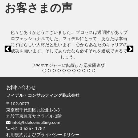
お客さまの声
プロセスは透明性がありプ
前
本当にフィデルを皆さんのコンサルタン
にとって、あなたは本当
いです！フィデルのリクルーターはとて
心からあなたのキャリアの
あなたの味方になってくれます。彼女は
必ずそれを達成できるで
ためにたくさんの提案をしてくれて、あ
手助けしてくれるでしょ
た元求職者様
オラクルデータベース管理に転職し
お問い合わせ
フィデル・コンサルティング株式会社
〒102-0073
東京都千代田区九段北1-3-3
九段下東急真サクラビル 3階
info@fidelconsulting.com
+81-3-5357-1782
利用規約およびプライバシーポリシー