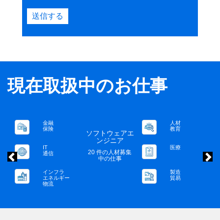
送信する
現在取扱中のお仕事
人材
金融
前
教育
保険
エ
ネットワークエ
ンジニア
医療
IT
集
19 件の人材募集
通信
中の仕事
製造
インフラ
貿易
エネルギー
物流